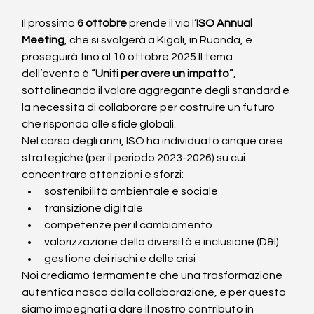
Il prossimo 
6 ottobre
 prende il via l’
ISO Annual 
Meeting
, che si svolgerà a Kigali, in Ruanda, e 
proseguirà fino al 10 ottobre 
2025.Il
 tema 
dell’evento è 
“Uniti per avere un impatto”
, 
sottolineando il valore aggregante degli standard e 
la necessità di collaborare per costruire un futuro 
che risponda alle sfide globali.
Nel corso degli anni, ISO ha individuato cinque aree 
strategiche (per il periodo 2023-2026) su cui 
concentrare attenzioni e sforzi:
sostenibilità ambientale e sociale
transizione digitale
competenze per il cambiamento
valorizzazione della diversità e inclusione (D&I)
gestione dei rischi e delle crisi
Noi crediamo fermamente che una trasformazione 
autentica nasca dalla collaborazione, e per questo 
siamo impegnati a dare il nostro contributo in 