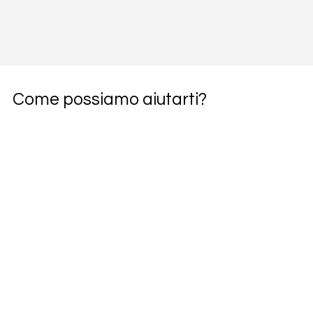
Come possiamo aiutarti?
Richiedi subito una consulenza
Nome
Cognome
Nome dell'azienda
*