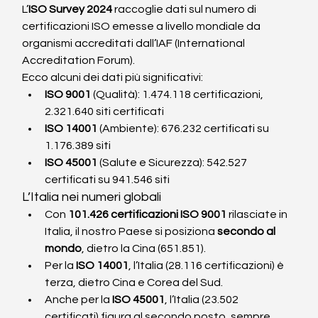
L’
ISO Survey 2024
 raccoglie dati sul numero di 
certificazioni ISO emesse a livello mondiale da 
organismi accreditati dall’IAF (International 
Accreditation Forum).
Ecco alcuni dei dati più significativi:
ISO 9001
 (Qualità): 1.474.118 certificazioni, 
2.321.640 siti certificati
ISO 14001
 (Ambiente): 676.232 certificati su 
1.176.389 siti
ISO 45001
 (Salute e Sicurezza): 542.527 
certificati su 941.546 siti
L’Italia nei numeri globali
Con 
101.426 certificazioni ISO 9001
 rilasciate in 
Italia, il nostro Paese si posiziona 
secondo al 
mondo
, dietro la Cina (651.851).
Per la 
ISO 14001
, l’Italia (28.116 certificazioni) è 
terza, dietro Cina e Corea del Sud.
Anche per la 
ISO 45001
, l’Italia (23.502 
certificati) figura al secondo posto, sempre 