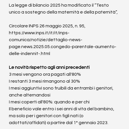
La legge di bilancio 2025 ha modificato il “Testo 
unico a sostegno della maternità e della paternità”,
Circolare INPS 26 maggio 2025, n. 95, 
https://www.inps.it/it/it/inps-
comunica/notizie/dettaglio-news-
page.news.2025.05.congedo-parentale-aumento-
delle-indennit-.html
Le novità rispetto agli anni precedenti
3 mesi vengono ora pagati all'80%
I restanti 3 mesi rimangono al 30%
I mesi aggiuntivi sono fruibili da entrambi i genitori, 
anche alternandosi
I mesi coperti all'80%: quando e per chi
Il beneficio vale entro i sei anni di vita del bambino, 
ma solo per i genitori con figli nati (o 
adottati/affidati) a partire dal 1° gennaio 2023.